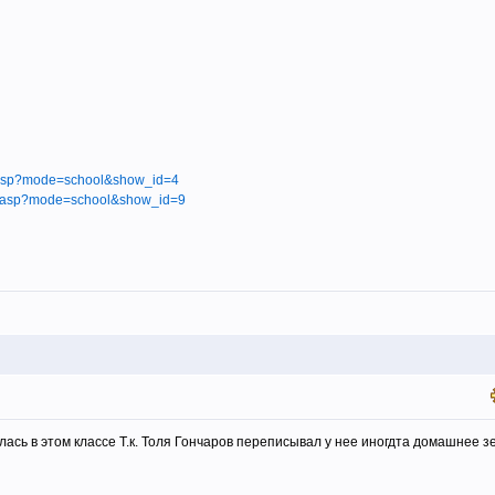
ry.asp?mode=school&show_id=4
lery.asp?mode=school&show_id=9
ась в этом классе Т.к. Толя Гончаров переписывал у нее иногдта домашнее з