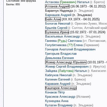
Состояние: Вне форума
Астахова
(Гринкевич)
Наталья
(г. Братск)
Баллы: 855
Атланов Андрей
(16.06.1973 - 06.11.2012)
Баранчук Надежда
(п. Эльдикан)
Барнашов Андрей
(п. Эльдикан)
Бейч Алик
(ХХ.ХХ.197Х - 04.01.2025)
Бологов Николай
(г. Орехово-Зуево, Моск
Брылёв Сергей
(г. Солтон, Алтайский край
Буянкина Ирина
(15.02.1972 - 07.01.2024)
Васильевых Александр
(п. Эльдикан)
Ганеева
(Рудь)
Светлана
(ст. Полтавская
,
Голубятникова
(??)
Елена
(Германия)
Гончаров Анатолий Владимирович
Григорьев Владислав
Демьянова Евгения
Жомир Александр Юрьевич
(10.01.1973 - 
Жомир Сергей Владимирович
(г. Иркутск)
Зайцева
(Лабутова)
Наталья
(г. Кингисеп
Каблуков Николай
(п. Эльдикан)
Калинин Евгений
(г. Брянск)
Караваев Андрей
(п. Эльдикан)
Кашпаров Александр
Конаков Пётр
Красиков Александр
(Испания)
Кузнецова Анна
Кулагин Владимир
(п. Эльдикан)