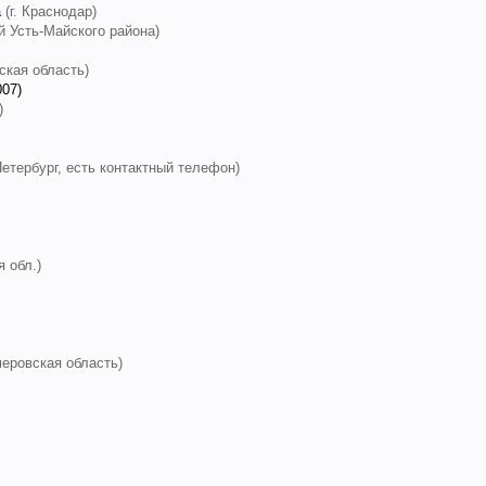
а
(г. Краснодар)
й Усть-Майского района)
ская область)
007)
)
-Петербург, есть контактный телефон)
я обл.)
меровская область
)