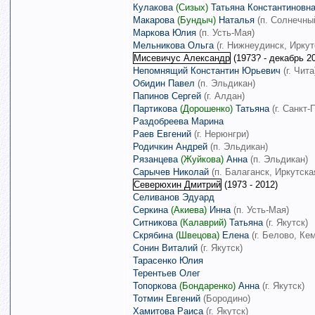
Кулакова
(Сизых)
Татьяна Константиновн
Макарова
(Бундыч)
Наталья
(п. Солнечны
Маркова Юлия
(п. Усть-Мая)
Мельникова Ольга
(г. Нижнеудинск, Иркут
Мисевичус Александр
(1973? - декабрь 2
Непомнящий Константин Юрьевич
(г. Чита
Обидин Павел
(п. Эльдикан)
Папинов Сергей
(г. Алдан)
Партикова
(Дорошенко)
Татьяна
(г. Санкт
Раздобреева Марина
Раев Евгений
(г. Нерюнгри)
Родичкин Андрей
(п. Эльдикан)
Рязанцева
(Жуйкова)
Анна
(п. Эльдикан)
Сарычев Николай
(п. Балаганск, Иркутска
Северюхин Дмитрий
(1973 - 2012)
Селиванов Эдуард
Серкина
(Акиева)
Инна
(п. Усть-Мая)
Ситникова
(Калаврий)
Татьяна
(г. Якутск)
Скрябина
(Швецова)
Елена
(г. Белово
, Ке
Сонин
Виталий
(г. Якутск)
Тарасенко Юлия
Терентьев Олег
Топоркова
(Бондаренко)
Анна
(г. Якутск)
Тотмин Евгений
(Бородино)
Хамитова Раиса
(г. Якутск)