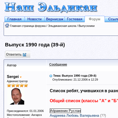
Главная
Новости
Вернисаж
Гостевая
Форум
Ссыл
Главная страница форума
/
Эльдиканская школа
/
Выпускники
Выпуск 1990 года (39-й)
Ответить
Сообщение
Автор
Тема: Выпуск 1990 года (39-й)
Sergei
Опубликовано: 21.12.2006 в 12:29
Администратор
Список ребят, учившихся в раз
Общий список (классы "А" и "Б"
Абраженин Руслан
Присоединился: 01.01.2006
Местоположение: Ангарск
Андреева Любовь Валерьевна
(??)