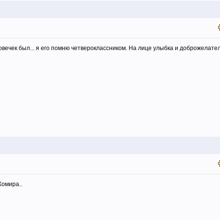
ечек был... я его помню четвероклассником. На лице улыбка и доброжелател
Жомира..