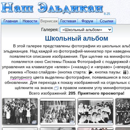
8.25
Главная
Новости
Вернисаж
Гостевая
Форум
Ссылки
Галерея:
Школьный альбом
В этой галерее представлены фотографии из школьных аль
эльдиканцев. Над каждой из фотографий-миниатюр при наведен
появляется описание изображения. При щелчке на минифот
появляется окно Системы Показа Фотографий с поддержкой 
управления на клавиатуре «влево» («назад») и «вправо» («вперёд
режима «Показ слайдов» (кнопка старта:
, кнопка паузы:
)
пурпурного
цвета выделены фотографии, появившиеся в пос
обновлении. Для перехода к показу изображений на отдельных с
щёлкните на значок
в правом нижнем углу минифотогра
Всего изображений:
205
.
Приятного просмотра!