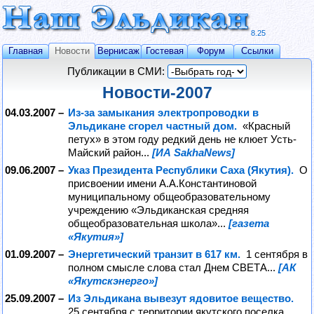
8.25
Главная
Новости
Вернисаж
Гостевая
Форум
Ссылки
Публикации в СМИ:
Новости-2007
04.03.2007 –
Из-за замыкания электропроводки в
Эльдикане сгорел частный дом.
«Красный
петух» в этом году редкий день не клюет Усть-
Майский район...
[ИА SakhaNews]
09.06.2007 –
Указ Президента Республики Саха (Якутия).
О
присвоении имени А.А.Константиновой
муниципальному общеобразовательному
учреждению «Эльдиканская средняя
общеобразовательная школа»...
[газета
«Якутия»]
01.09.2007 –
Энергетический транзит в 617 км.
1 сентября в
полном смысле слова стал Днем СВЕТА...
[АК
«Якутскэнерго»]
25.09.2007 –
Из Эльдикана вывезут ядовитое вещество.
25 сентября с территории якутского поселка