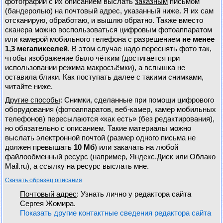
фотографии с их описанием выслать
заказным
письмом
(бандеролью) на почтовый адрес, указанный ниже. Я их сам
отсканирую, обработаю, и вышлю обратно. Также вместо
сканера можно воспользоваться цифровым фотоаппаратом
или камерой мобильного телефона с разрешением
не менее
1,3 мегапикселей
. В этом случае надо переснять фото так,
чтобы изображение было чётким (достигается при
использовании режима макросъёмки), а вспышка не
оставила блики. Как поступать далее с такими снимками,
читайте ниже.
Другие способы
: Снимки, сделанные при помощи цифрового
оборудования (фотоаппаратов, веб-камер, камер мобильных
телефонов) пересылаются «как есть» (без редактирования),
но обязательно с описанием. Такие материалы можно
выслать электронной почтой (размер одного письма не
должен превышать
10 Мб
) или закачать на любой
файлообменный ресурс (например, Яндекс.Диск или Облако
Mail.ru), а ссылку на ресурс выслать мне.
Скачать образец описания
Почтовый адрес
: Узнать лично у редактора сайта
Сергея Жомира.
Пoкaзaть другие кoнтaктныe cведения рeдактoра caйта