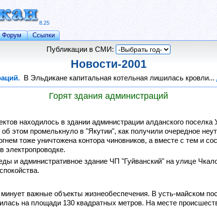
8.25
Форум
Ссылки
Публикации в СМИ:
Новости-2001
раций.
В Эльдикане капитальная котельная лишилась кровли...
Горят здания администраций
тов находилось в здании администрации алданского поселка Ул
 об этом промелькнуло в "Якутии", как получили очередное неу
гнем тоже уничтожена контора чиновников, а вместе с тем и с
в электропроводке.
беды и административное здание ЧП "Гуйванский" на улице Чкало
спокойства.
 минует важные объекты жизнеобеспечения. В усть-майском по
илась на площади 130 квадратных метров. На месте происшест