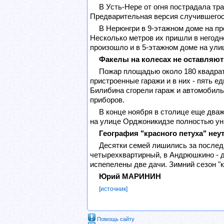
В Усть-Нере от огня пострадала т
Предварительная версия случившегос
В Нерюнгри в 9-этажном доме на п
Несколько метров их пришли в негодн
произошло и в 5-этажном доме на ули
Факелы на колесах не оставляют
Пожар площадью около 180 квадрат
пристроенные гаражи и в них - пять е
Билибина сгорели гараж и автомобиль
приборов.
В конце ноября в столице еще дваж
на улице Орджоникидзе полностью ун
География "красного петуха" не
Десятки семей лишились за последн
четырехквартирный, в Андрюшкино - д
испепелены две дачи. Зимний сезон "к
Юрий МАРИНИН
[источник]
Помощь сайту