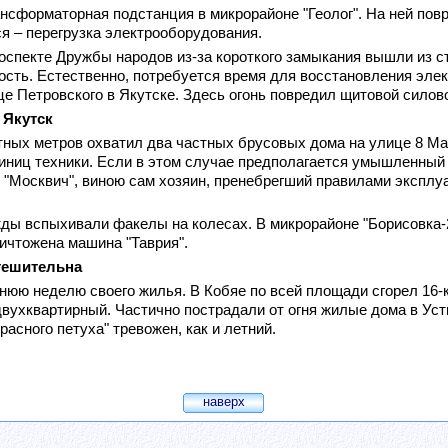
рансформаторная подстанция в микрорайоне "Геолог". На ней по
я – перегрузка электрооборудования.
роспекте Дружбы народов из-за короткого замыкания вышли из 
ость. Естественно, потребуется время для восстановления элек
це Петровского в Якутске. Здесь огонь повредил щитовой силов
 Якутск
ных метров охватил два частных брусовых дома на улице 8 Мар
диниц техники. Если в этом случае предполагается умышленный п
 "Москвич", виною сам хозяин, пренебрегший правилами экспл
ды вспыхивали факелы на колесах. В микрорайоне "Борисовка-2
ичтожена машина "Таврия".
утешительна
юю неделю своего жилья. В Кобяе по всей площади сгорел 16-к
вухквартирный. Частично пострадали от огня жилые дома в Уст
расного петуха" тревожен, как и летний.
наверх