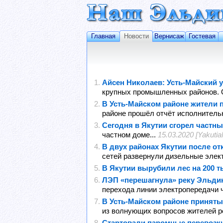
Главная
Новости
Вернисаж
Гостевая
Айсен Николаев: Усть-Майский 
крупных промышленных районов. О
В Усть-Майском районе жители 
районе прошёл отчёт исполнительно
Сегодня в Якутии сгорел частны
частном доме...
15.03.2020 [Yakutia
В двух районах Якутии после о
сетей развернули дизельные элект
В Якутии вырубили лес на 200 т
ЛЭП «перешагнула» реку Эльдик
перехода линии электропередачи ч
В Усть-Майском районе приняты
из волнующих вопросов жителей ре
Стартовали паромные перевозки