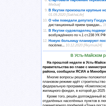
Медиа]
В Якутии произошли крупные н
01.09.2020 [SakhaLife]
О чём поведали депутату Госду
дистанционный прием граждан...
1
В Якутии судовладелец подверг
возбуждённого по ч.1 ст.238 УК РФ.
Новую больницу планируют постр
посёлке...
10.12.2020 [Якутия24]
В Усть-Майском р
На прошлой неделе в Усть-Майск
правительства во главе с министр
района, сообщили ЯСИА в Минобрна
Многие вопросы решены положитель
плановом режиме идёт строительство 
федеральную программу «Комплексное 
жилищного фонда», в которой до 2025
Кроме того, решён долгожданный во
отдалённых населённых пунктов в люб
гуманитарного профилей «Точка роста