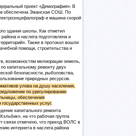
едеральный проект «Демография». В
ем обеспечена Эжанская СОШ. По
электроэнцефалограф и машина скорой
го здания школы. Как отметил
 района и наслега подготовлена и
территорий». Также в протокол вошли
ачебной помощи, строительства и
тв, возможностям мелиорации земель,
 по капитальному ремонту двух
ческой безопасности, рыболовства,
пользование природных ресурсов.
мативов улова на душу населения,
предложение по урегулированию
ольницы, обеспечения
государственных услуг.
едение капитального ремонта
Кэльбик», на что рабочая группа
т-связи отмечено, что приход ВОЛС в
ению интернета в наслега района