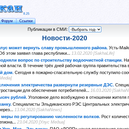
8.25
Форум
Ссылки
Публикации в СМИ:
Новости-2020
улус может вернуть славу промышленного района.
Усть-Майс
б этом заявил глава республики...
13.02.2020 [SakhaLife]
подняли вопрос по строительству водоочистной станции.
На
й власти. В течение трёх дней рабочая группа правительства во
й дом.
Сегодня в пожарно-спасательную службу поступило соо
Media]
тключения электричества развернули резервные ДЭС.
Специ
ростанции для обеспечения потребителей...
16.03.2020 [Sakha
ысяч рублей.
Уголовное дело возбуждено в отношении жителя п
анку.
Специалисты Эльдиканского РЭС Центральных электрич
ерез...
13.04.2020 [SakhaNews]
 меры по регулированию численности волков.
Рост количес
гиона...
23.04.2020 [Улус Медиа]
 Усть-Мая – Эльдикан.
ПАО «ЛОРП» начал реализацию социаль