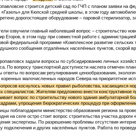
опавловске строится детский сад по ГЧП с планом заявки на ф
 «Газель» для Кюпской средней школы, в этом году автомобил
ретено дорогостоящее оборудование – паровой стерилизатор, 
ели озвучили главный наболевший вопрос – строительство ново
р Егоров, в этом году при совместной работе с администрацией
овой федеральной программе «Комплексное развитие сельских 
здушного сообщения отдалённых населённых пунктов, скорой вр
ропавловск задали вопросы по субсидированию личных хозяйс
са. По вопросу транспортной доступности наслега отмечен план
ны ответы по вопросам регулирования ценообразования, экологи
а коренных малочисленных народов Севера на приоритетное ис
опросов коснулось новых правил рыболовства, касающихся нор
х специалистов. Жителям предложено внести конструктивное 
ивает вопрос по строительству нового здания амбулаторной б
драми, упрощения бюрократических процедур при оформлении 
нцы поблагодарили министерство образования региона за пров
дня на селе остро стоит вопрос строительства участка дороги «
ения экспертизы. По разрешению проблемы отсутствия интерне
у подключения и других населённых пунктов. Работа по провед