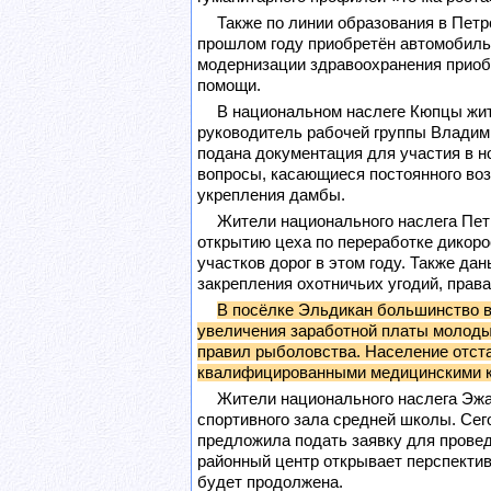
Также по линии образования в Петр
прошлом году приобретён автомобиль
модернизации здравоохранения приоб
помощи.
В национальном наслеге Кюпцы жит
руководитель рабочей группы Владими
подана документация для участия в н
вопросы, касающиеся постоянного во
укрепления дамбы.
Жители национального наслега Пет
открытию цеха по переработке дикоро
участков дорог в этом году. Также да
закрепления охотничьих угодий, прав
В посёлке Эльдикан большинство в
увеличения заработной платы молоды
правил рыболовства. Население отста
квалифицированными медицинскими ка
Жители национального наслега Эжа
спортивного зала средней школы. Сего
предложила подать заявку для провед
районный центр открывает перспектив
будет продолжена.