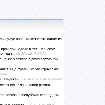
кий улус вновь может стать одним из
 прошлой неделе в Усть-Майском
 главе...
02.03.2020 [ЯСИА]
бщение о пожаре в двухквартирном
алисты Центральных электрических
News]
. Эльдикан...
06.04.2020 [YakutiaMedia]
еских сетей завершили ремонт
тва волков в республике стал одним
ного проекта...
15.07.2020 [Улус