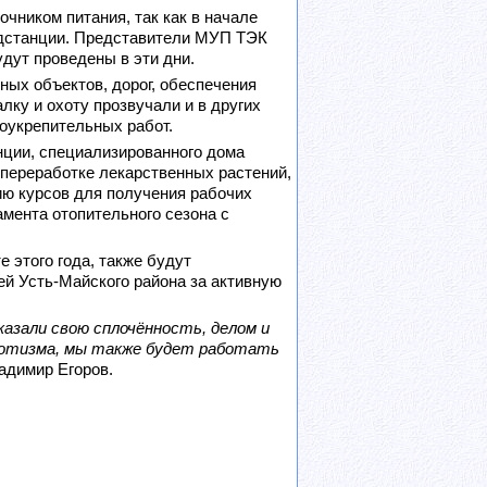
чником питания, так как в начале
подстанции. Представители МУП ТЭК
дут проведены в эти дни.
ных объектов, дорог, обеспечения
ку и охоту прозвучали и в других
гоукрепительных работ.
нции, специализированного дома
 переработке лекарственных растений,
ию курсов для получения рабочих
амента отопительного сезона с
 этого года, также будут
й Усть-Майского района за активную
казали свою сплочённость, делом и
риотизма, мы также будет работать
адимир Егоров.