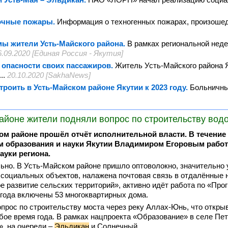
очные пожары.
Информация о техногенных пожарах, произошед
мы жители Усть-Майского района.
В рамках региональной нед
6.09.2020 [Единая Россия - Якутия]
 опасности своих пассажиров.
Житель Усть-Майского района 
..
20.10.2020 [SakhaNews]
оить в Усть-Майском районе Якутии к 2023 году.
Больничны
айоне жители подняли вопрос по строительству вод
ом районе прошёл отчёт исполнительной власти. В течение 
ом образования и науки Якутии Владимиром Егоровым работ
уки региона.
но. В Усть-Майском районе пришло оптоволокно, значительно
социальных объектов, налажена почтовая связь в отдалённые на
развитие сельских территорий», активно идёт работа по «Прог
 года включены 53 многоквартирных дома.
прос по строительству моста через реку Аллах-Юнь, что откры
ое время года. В рамках нацпроекта «Образование» в селе Пе
», на очереди –
Эльдикан
и Солнечный.