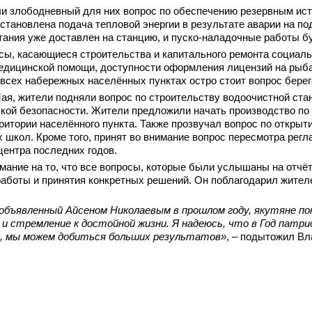
и злободневный для них вопрос по обеспечению резервным исто
становлена подача тепловой энергии в результате аварии на 
тания уже доставлен на станцию, и пуско-наладочные работы бу
сы, касающиеся строительства и капитального ремонта социаль
едицинской помощи, доступности оформления лицензий на рыбал
 всех набережных населённых пунктах остро стоит вопрос бере
Мая, жители подняли вопрос по строительству водоочистной ста
кой безопасности. Жители предложили начать производство по
ритории населённого пункта. Также прозвучал вопрос по открыт
 школ. Кроме того, принят во внимание вопрос пересмотра регл
центра последних годов.
ание на то, что все вопросы, которые были услышаны на отчёте
аботы и принятия конкретных решений. Он поблагодарил жителе
, объявленный Айсеном Николаевым в прошлом году, якутяне по
 и стремление к достойной жизни. Я надеюсь, что в Год пат
ия, мы можем добиться больших результатов»
, – подытожил Вл