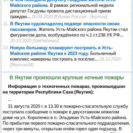
Майского района.
В рамках региональной недели
депутат Госдумы провела дистанционный прием
граждан...
16.09.2020 [Единая Россия - Якутия]
В Якутии судовладелец подверг опасности своих
пассажиров.
Житель Усть-Майского района Якутии стал
фигурантом дела, возбуждённого по ч.1 ст.238 УК РФ...
20.10.2020 [SakhaNews]
Новую больницу планируют построить в Усть-
Майском районе Якутии к 2023 году.
Больничный
комплекс намерены построить в посёлке...
10.12.2020
[Якутия24]
В Якутии произошли крупные ночные пожары
Информация о техногенных пожарах, произошедших
на территории Республики Саха (Якутия):
...
31 августа 2020 г. в 13.30 в пожарно-спасательную службу
поступило сообщение о пожаре в двухэтажном нежилом
доме на ул. Короленко в п. Эльдикан Усть-Майского района.
По прибытии первого пожарно-спасательного подразделения,
через три минуты, открытым огнём горел один подъезд. В