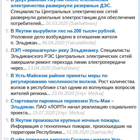
электричества развернули резервные ДЭС.
Специалисты Центральных электрических сетей
развернули дизельные электростанции для обеспечения
потребителей...
16.03.2020 [SakhaNews]
В Якутии вырубили лес на 200 тысяч рублей.
Уголовное дело возбуждено в отношении жителя
п. Эльдикан...
06.04.2020 [YakutiaMedia]
ЛЭП «перешагнула» реку Эльдиканку.
Специалисты
Эльдиканского РЭС Центральных электрических сетей
завершили ремонт перехода линии электропередачи
через...
13.04.2020 [SakhaNews]
В Усть-Майском районе приняты меры по
регулированию численности волков.
Рост количества
волков в республике стал одним из волнующих вопросов
жителей региона...
23.04.2020 [Улус Медиа]
Стартовали паромные перевозки Усть-Мая –
Эльдикан.
ПАО «ЛОРП» начал реализацию социального
проекта...
15.07.2020 [Улус Медиа]
В Якутии произошли крупные ночные пожары.
Информация о техногенных пожарах, произошедших на
территории Республики...
01.09.2020 [SakhaLife]
О чём поведали депутату Госдумы жители Усть-