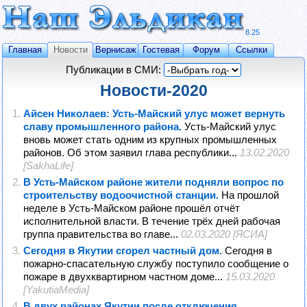
8.25
Главная
Новости
Вернисаж
Гостевая
Форум
Ссылки
Публикации в СМИ:
Новости-2020
Айсен Николаев: Усть-Майский улус может вернуть
славу промышленного района.
Усть-Майский улус
вновь может стать одним из крупных промышленных
районов. Об этом заявил глава республики...
13.02.2020
[SakhaLife]
В Усть-Майском районе жители подняли вопрос по
строительству водоочистной станции.
На прошлой
неделе в Усть-Майском районе прошёл отчёт
исполнительной власти. В течение трёх дней рабочая
группа правительства во главе...
02.03.2020 [ЯСИА]
Сегодня в Якутии сгорел частный дом.
Сегодня в
пожарно-спасательную службу поступило сообщение о
пожаре в двухквартирном частном доме...
15.03.2020
[YakutiaMedia]
В двух районах Якутии после отключения